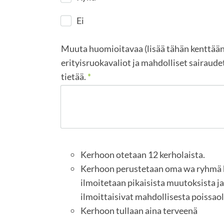
Ei
Muuta huomioitavaa (lisää tähän kenttään 
erityisruokavaliot ja mahdolliset sairaudet
tietää.
*
Kerhoon otetaan 12 kerholaista.
Kerhoon perustetaan oma wa ryhmä hu
ilmoitetaan pikaisista muutoksista j
ilmoittaisivat mahdollisesta poissao
Kerhoon tullaan aina terveenä