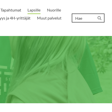
Tapahtumat
Lapsille
Nuorille
Hak
yys ja 4H-yrittäjät
Muut palvelut
Hae