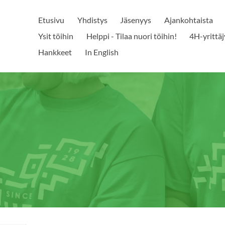
Etusivu
Yhdistys
Jäsenyys
Ajankohtaista
Ysit töihin
Helppi - Tilaa nuori töihin!
4H-yrittäj
Hankkeet
In English