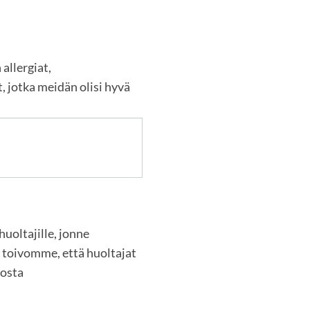
allergiat,
, jotka meidän olisi hyvä
oltajille, jonne
a toivomme, että huoltajat
losta