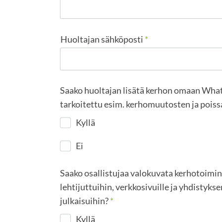
Huoltajan sähköposti
*
Saako huoltajan lisätä kerhon omaan Wh
tarkoitettu esim. kerhomuutosten ja pois
Kyllä
Ei
Saako osallistujaa valokuvata kerhotoimint
lehtijuttuihin, verkkosivuille ja yhdistyk
julkaisuihin?
*
Kyllä