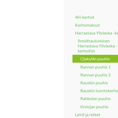
4H-kerhot
Kerhomaksut
Harrastava Ylivieska -k
Ilmoittautuminen
Harrastava Ylivieska -
kerhoihin
Ojakylän puuhis
Rannan puuhis 1
Rannan puuhis 2
Rauskin puuhis
Rauskin luontokerh
Rahkolan puuhis
Kiviojan puuhis
Leirit ja retket