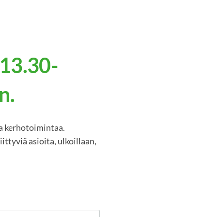
 13.30-
n.
a kerhotoimintaa.
ttyviä asioita, ulkoillaan,