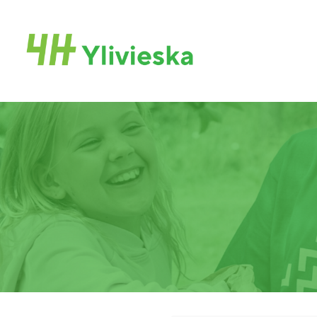
Siirry
sivun
Ylivieskan 4H-yhdistys
sisältöön