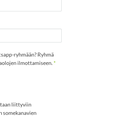
atsapp-ryhmään? Ryhmä
saolojen ilmottamiseen.
*
aan liittyviin
sen somekanavien