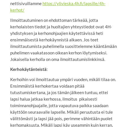
nettisivuillamme
https://ylivieska.4h.fi/lapsille/4h-
kerhot/
Ilmoittautuminen on ehdottoman tärkeää, jotta
kerholaisten tiedot ja huoltajien yhteystiedot ovat 4H-
yhdistyksen ja kerhonohjaajien käytettävissä heti
ensimmäisestä kerhokäynnistä alkaen. Jos teet
ilmoittautumista puhelimella suosittelemme kääntämään
puhelimen vaakatasoon oikean kerhon löytymiseksi.
Jokaisella kerholla on oma ilmoittautumislinkkinsä.
Kerhokäytänteistä:
Kerhoihin voi ilmoittautua ympäri vuoden, mikäli tilaa on.
Ensimmäistä kerhokertaa voidaan pitää
tutustumiskertana, ja jos tämän jälkeen tuntuu, ettei
lapsi halua jatkaa kerhossa, ilmoitus pikaisesti
toiminnanohjaajalle, jotta vapautuva paikka saadaan
käyttöön seuraavalle lapselle. Mikäli peruutusta ei tule
välittömästi ja lapsi jää pois, perimme vähintään puolet
kerhomaksusta. Mikäli lapsi käy useammin kuin kerran,