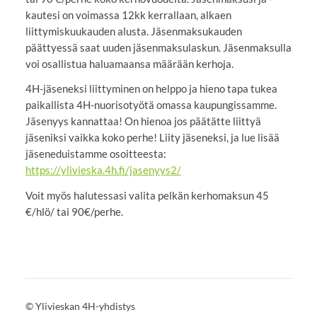
kautesi on voimassa 12kk kerrallaan, alkaen
liittymiskuukauden alusta. Jäsenmaksukauden
päättyessä saat uuden jäsenmaksulaskun. Jäsenmaksulla
voi osallistua haluamaansa määrään kerhoja.
4H-jäseneksi liittyminen on helppo ja hieno tapa tukea
paikallista 4H-nuorisotyötä omassa kaupungissamme.
Jäsenyys kannattaa! On hienoa jos päätätte liittyä
jäseniksi vaikka koko perhe! Liity jäseneksi, ja lue lisää
jäseneduistamme osoitteesta:
https://ylivieska.4h.fi/jasenyys2/
Voit myös halutessasi valita pelkän kerhomaksun 45
€/hlö/ tai 90€/perhe.
©
Ylivieskan 4H-yhdistys