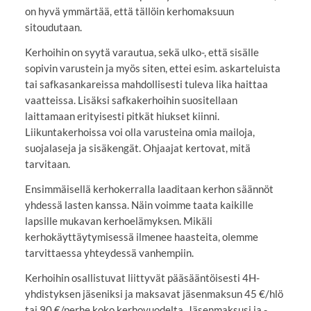
on hyvä ymmärtää, että tällöin kerhomaksuun
sitoudutaan.
Kerhoihin on syytä varautua, sekä ulko-, että sisälle
sopivin varustein ja myös siten, ettei esim. askarteluista
tai safkasankareissa mahdollisesti tuleva lika haittaa
vaatteissa. Lisäksi safkakerhoihin suositellaan
laittamaan erityisesti pitkät hiukset kiinni.
Liikuntakerhoissa voi olla varusteina omia mailoja,
suojalaseja ja sisäkengät. Ohjaajat kertovat, mitä
tarvitaan.
Ensimmäisellä kerhokerralla laaditaan kerhon säännöt
yhdessä lasten kanssa. Näin voimme taata kaikille
lapsille mukavan kerhoelämyksen. Mikäli
kerhokäyttäytymisessä ilmenee haasteita, olemme
tarvittaessa yhteydessä vanhempiin.
Kerhoihin osallistuvat liittyvät pääsääntöisesti 4H-
yhdistyksen jäseniksi ja maksavat jäsenmaksun 45 €/hlö
tai 90 €/perhe koko kerhovuodelta. Jäsenmaksusi ja -