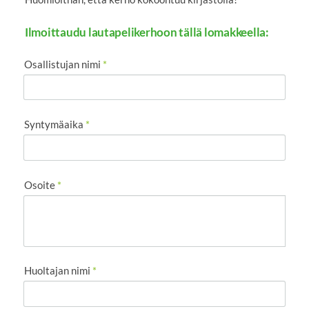
Ilmoittaudu lautapelikerhoon tällä lomakkeella:
Osallistujan nimi
*
Syntymäaika
*
Osoite
*
Huoltajan nimi
*