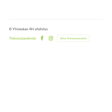
©
Ylivieskan 4H-yhdistys
Tietosuojaseloste
Tehty Yhdistysavaimella
Facebook
Instagram