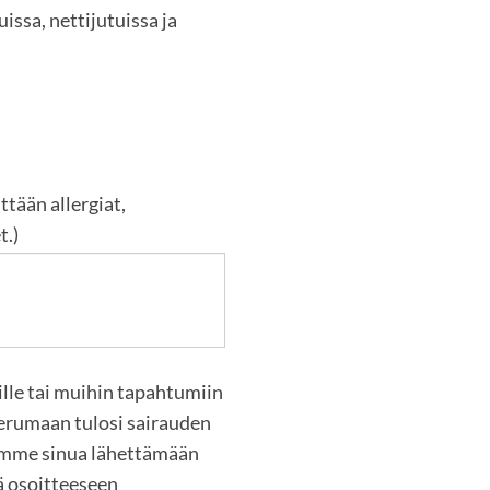
issa, nettijutuissa ja
tään allergiat,
t.)
eille tai muihin tapahtumiin
perumaan tulosi sairauden
ämme sinua lähettämään
ä osoitteeseen