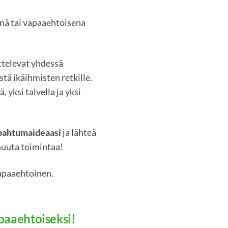
nä tai vapaaehtoisena
televat yhdessä
tä ikäihmisten retkille.
, yksi talvella ja yksi
apahtumaideaasi
ja lähteä
uuta toimintaa!
vapaaehtoinen.
paaehtoiseksi!