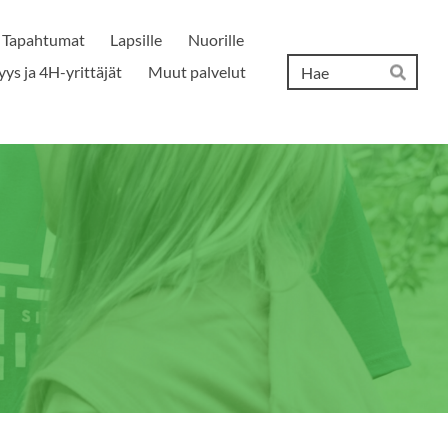
Tapahtumat
Lapsille
Nuorille
Hak
yys ja 4H-yrittäjät
Muut palvelut
Hae