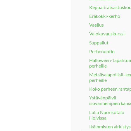
Keppariratsastuskou
Eräkokki-kerho
Vaellus
Valokuvauskurssi
Suppailut
Perhenuotio
Halloween-tapahtu
perheille
Metsäsalapoliisit-ke
perheille
Koko perheen ranta
Ystävänpäivä
isovanhempien kans
LuLu Nuorisotalo
Holvissa
Ikäihmisten virkisty