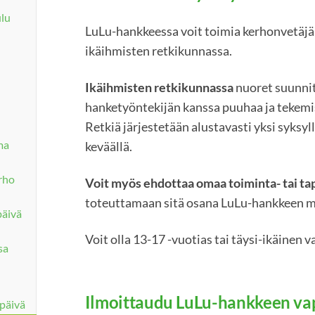
lu
LuLu-hankkeessa voit toimia kerhonvetäjä
ikäihmisten retkikunnassa.
Ikäihmisten retkikunnassa
nuoret suunnit
hanketyöntekijän kanssa puuhaa ja tekemis
Retkiä järjestetään alustavasti yksi syksyllä
ma
keväällä.
rho
Voit myös ehdottaa omaa toiminta- tai t
toteuttamaan sitä osana LuLu-hankkeen m
päivä
Voit olla 13-17 -vuotias tai täysi-ikäinen 
sa
Ilmoittaudu LuLu-hankkeen va
späivä