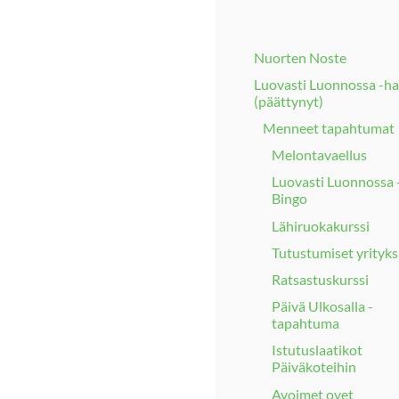
Nuorten Noste
Luovasti Luonnossa -h
(päättynyt)
Menneet tapahtumat
Melontavaellus
Luovasti Luonnossa 
Bingo
Lähiruokakurssi
Tutustumiset yrityks
Ratsastuskurssi
Päivä Ulkosalla -
tapahtuma
Istutuslaatikot
Päiväkoteihin
Avoimet ovet