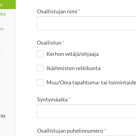
si
Osallistujan nimi
*
nke
en
Osallistun
*
 -
Kerhon vetäjä/ohjaaja
Ikäihmisten retkikunta
Muu/Oma tapahtuma- tai toimintaid
Syntymäaika
*
vas
Osallistujan puhelinnumero
*