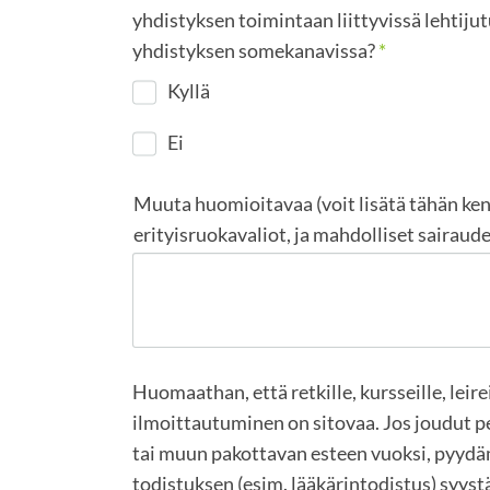
yhdistyksen toimintaan liittyvissä lehtijutu
yhdistyksen somekanavissa?
*
Kyllä
Ei
Muuta huomioitavaa (voit lisätä tähän kent
erityisruokavaliot, ja mahdolliset sairaude
Huomaathan, että retkille, kursseille, leir
ilmoittautuminen on sitovaa. Jos joudut 
tai muun pakottavan esteen vuoksi, pyyd
todistuksen (esim. lääkärintodistus) syyst