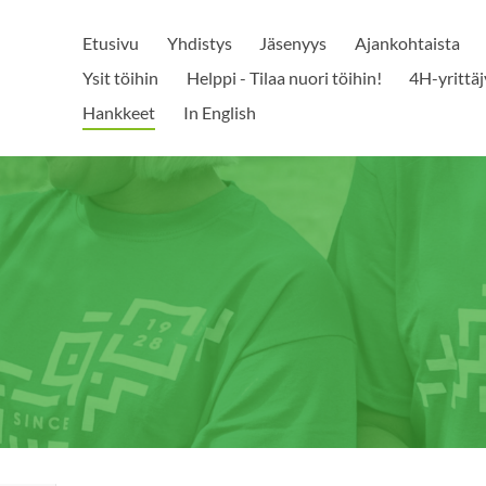
Etusivu
Yhdistys
Jäsenyys
Ajankohtaista
Ysit töihin
Helppi - Tilaa nuori töihin!
4H-yrittäj
Hankkeet
In English