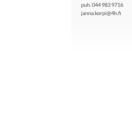
puh. 044 983 9716
janna.korpi@4h.fi