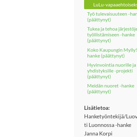
LuLu-vapaaehtoisek
Työ tulevaisuuteen -ha
(päättynyt)
Tukea ja tehoa järjestöj
työllistämiseen -hanke
(päättynyt)
Koko Kaupungin Mylly!
hanke (päättynyt)
Hyvinvointia nuorille ja
yhdistyksille -projekti
(päättynyt)
Meidän nuoret -hanke
(päättynyt)
Lisätietoa:
Hanketyöntekijä/Luo
ti Luonnossa -hanke
Janna Korpi