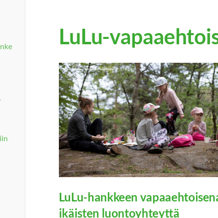
LuLu-vapaaehtois
anke
-
iin
LuLu-hankkeen vapaaehtoisena 
ikäisten luontoyhteyttä