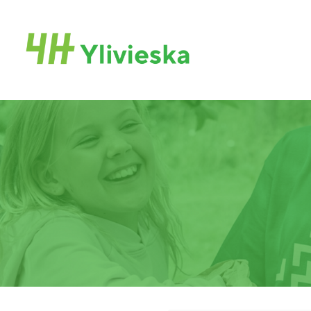
Siirry
sivun
Ylivieskan 4H-yhdistys
sisältöön