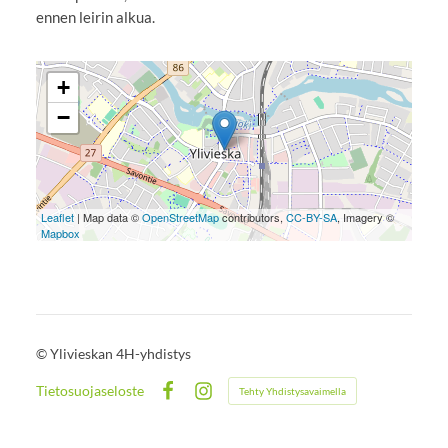
ennen leirin alkua.
+
−
Leaflet
| Map data ©
OpenStreetMap
contributors,
CC-BY-SA
, Imagery ©
Mapbox
©
Ylivieskan 4H-yhdistys
Tietosuojaseloste
Tehty Yhdistysavaimella
Facebook
Instagram