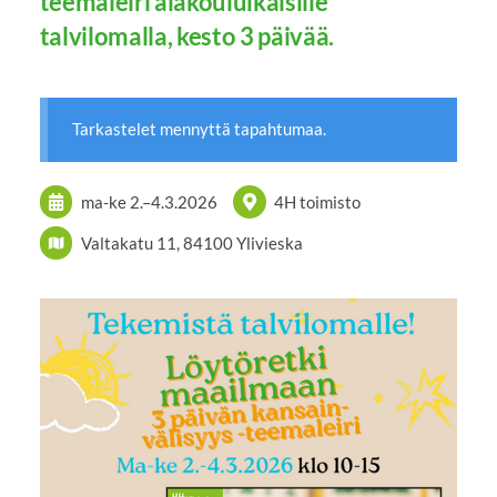
teemaleiri alakouluikäisille
talvilomalla, kesto 3 päivää.
Tarkastelet mennyttä tapahtumaa.
ma-ke
2.
–
4.3.2026
4H toimisto
Valtakatu 11, 84100 Ylivieska