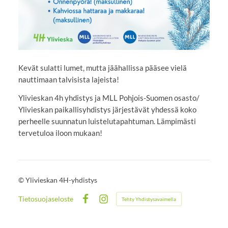
Kevät sulatti lumet, mutta jäähallissa pääsee vielä
nauttimaan talvisista lajeista!
Ylivieskan 4h yhdistys ja MLL Pohjois-Suomen osasto/
Ylivieskan paikallisyhdistys järjestävät yhdessä koko
perheelle suunnatun luistelutapahtuman. Lämpimästi
tervetuloa iloon mukaan!
©
Ylivieskan 4H-yhdistys
Tietosuojaseloste
Tehty Yhdistysavaimella
Facebook
Instagram