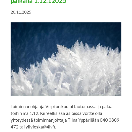
paikalla 1.12.12025
20.11.2025
Toiminnanohjaaja Virpi on kouluttautumassa ja palaa
töihin ma 1.12. Kiireellisissä asioissa voitte olla
yhteydessä toiminnanjohtaja Tiina Yppärilään 040 0809
472 tai ylivieska@4h.fi.