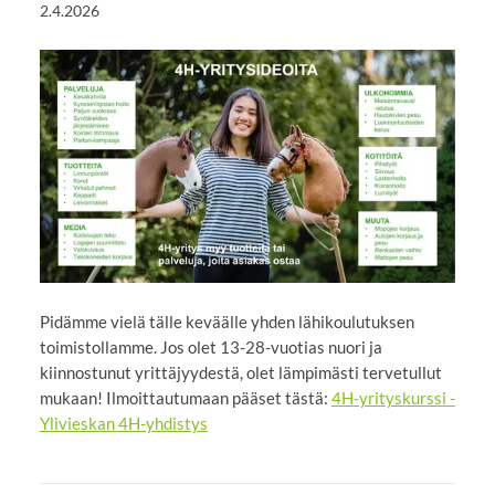
2.4.2026
Pidämme vielä tälle keväälle yhden lähikoulutuksen
toimistollamme. Jos olet 13-28-vuotias nuori ja
kiinnostunut yrittäjyydestä, olet lämpimästi tervetullut
mukaan! Ilmoittautumaan pääset tästä:
4H-yrityskurssi -
Ylivieskan 4H-yhdistys