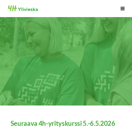
Siirry
Ylivieskan 4H-yhdistys
Haku
sivun
sisältöön
Seuraava 4h-yrityskurssi 5.-6.5.2026